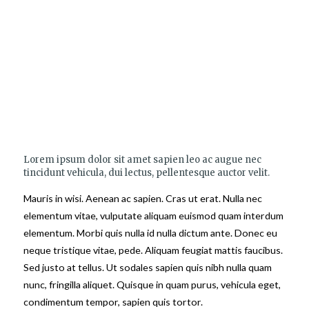
„Lorem modi tempora incidunt ut
labore et dolore magnam moditeora
incidunt ut labore et dolore
magnam.”
Lorem ipsum dolor sit amet sapien leo ac augue nec
tincidunt vehicula, dui lectus, pellentesque auctor velit.
Mauris in wisi. Aenean ac sapien. Cras ut erat. Nulla nec
elementum vitae, vulputate aliquam euismod quam interdum
elementum. Morbi quis nulla id nulla dictum ante. Donec eu
neque tristique vitae, pede. Aliquam feugiat mattis faucibus.
Sed justo at tellus. Ut sodales sapien quis nibh nulla quam
nunc, fringilla aliquet. Quisque in quam purus, vehicula eget,
condimentum tempor, sapien quis tortor.